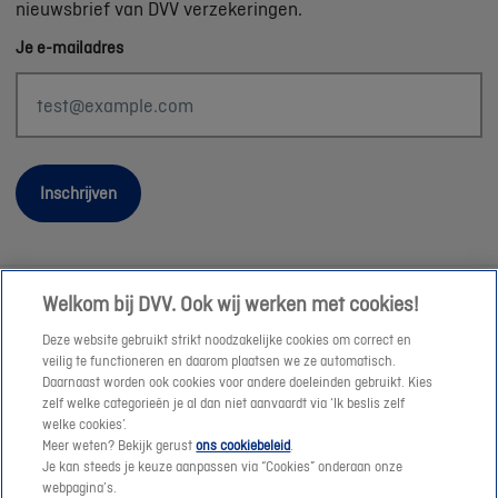
nieuwsbrief van DVV verzekeringen.
Je e-mailadres
Inschrijven
Welkom bij DVV. Ook wij werken met cookies!
Wettelijke informatie
Deze website gebruikt strikt noodzakelijke cookies om correct en
Duurzaamheid
veilig te functioneren en daarom plaatsen we ze automatisch.
Daarnaast worden ook cookies voor andere doeleinden gebruikt. Kies
Sitemap
zelf welke categorieën je al dan niet aanvaardt via ‘Ik beslis zelf
Onze consulenten
welke cookies’.
Meer weten? Bekijk gerust
ons cookiebeleid
.
Jobs
Je kan steeds je keuze aanpassen via “Cookies” onderaan onze
Cookies
webpagina’s.