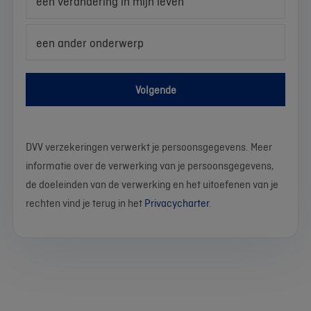
een verandering in mijn leven
een ander onderwerp
Volgende
DVV verzekeringen verwerkt je persoonsgegevens. Meer
informatie over de verwerking van je persoonsgegevens,
de doeleinden van de verwerking en het uitoefenen van je
rechten vind je terug in het
Privacycharter
.
We
Stel
Wat
Wat
Wat
Wat
Wat
Wat
Wat
Wat
werken
je
is
is
is
is
is
is
is
is