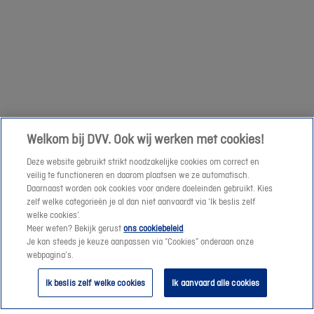
om
een
Volgende
prijssimulatie
te
maken
of
een
Welkom bij DVV. Ook wij werken met cookies!
offerte-
Deze website gebruikt strikt noodzakelijke cookies om correct en
aanvraag
veilig te functioneren en daarom plaatsen we ze automatisch.
te
Daarnaast worden ook cookies voor andere doeleinden gebruikt. Kies
verzenden.
zelf welke categorieën je al dan niet aanvaardt via ‘Ik beslis zelf
welke cookies’.
Meer weten? Bekijk gerust
ons cookiebeleid
.
Vanaf
Je kan steeds je keuze aanpassen via “Cookies” onderaan onze
morgen
webpagina’s.
helpen
Ik beslis zelf welke cookies
Ik aanvaard alle cookies
we
je