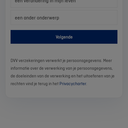
een verandering in mijn leven
een ander onderwerp
Volgende
DVV verzekeringen verwerkt je persoonsgegevens. Meer
informatie over de verwerking van je persoonsgegevens,
de doeleinden van de verwerking en het uitoefenen van je
rechten vind je terug in het
Privacycharter
.
We
Stel
Wat
Wat
Wat
Wat
Wat
Wat
Wat
Wat
werken
je
is
is
is
is
is
is
is
is