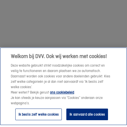
om
een
Volgende
prijssimulatie
te
maken
of
een
Welkom bij DVV. Ook wij werken met cookies!
offerte-
Deze website gebruikt strikt noodzakelijke cookies om correct en
aanvraag
veilig te functioneren en daarom plaatsen we ze automatisch.
te
Daarnaast worden ook cookies voor andere doeleinden gebruikt. Kies
verzenden.
zelf welke categorieën je al dan niet aanvaardt via ‘Ik beslis zelf
welke cookies’.
Meer weten? Bekijk gerust
ons cookiebeleid
.
Vanaf
Je kan steeds je keuze aanpassen via “Cookies” onderaan onze
morgen
webpagina’s.
helpen
Ik beslis zelf welke cookies
Ik aanvaard alle cookies
we
je