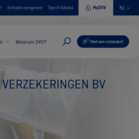
NL
t
Schade aangeven
Tips & Advies
MyDVV
en
Waarom DVV?
Vind een consulent
AL VERZEKERINGEN BV