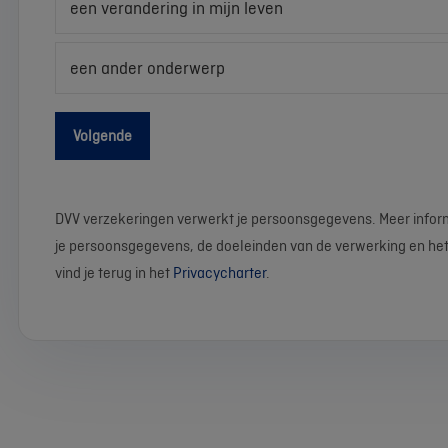
een verandering in mijn leven
een ander onderwerp
Volgende
DVV verzekeringen verwerkt je persoonsgegevens. Meer infor
je persoonsgegevens, de doeleinden van de verwerking en het
vind je terug in het
Privacycharter
.
We
Stel
Wat
Wat
Wat
Wat
Wat
Wat
Wat
Wat