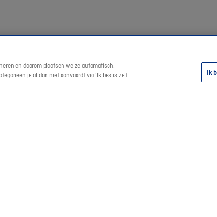
tioneren en daarom plaatsen we ze automatisch.
Ik b
egorieën je al dan niet aanvaardt via ‘Ik beslis zelf