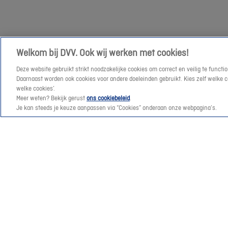
je
graag
verder
😊
Welkom bij DVV. Ook wij werken met cookies!
Deze website gebruikt strikt noodzakelijke cookies om correct en veilig te func
Daarnaast worden ook cookies voor andere doeleinden gebruikt. Kies zelf welke cat
welke cookies’.
Meer weten? Bekijk gerust
ons cookiebeleid
.
Je kan steeds je keuze aanpassen via “Cookies” onderaan onze webpagina’s.