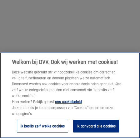
om
een
Volgende
prijssimulatie
te
maken
of
een
Welkom bij DVV. Ook wij werken met cookies!
offerte-
Deze website gebruikt strikt noodzakelijke cookies om correct en
aanvraag
veilig te functioneren en daarom plaatsen we ze automatisch.
te
Daarnaast worden ook cookies voor andere doeleinden gebruikt. Kies
verzenden.
zelf welke categorieën je al dan niet aanvaardt via ‘Ik beslis zelf
welke cookies’.
Meer weten? Bekijk gerust
ons cookiebeleid
.
Vanaf
Je kan steeds je keuze aanpassen via “Cookies” onderaan onze
morgen
webpagina’s.
helpen
Ik beslis zelf welke cookies
Ik aanvaard alle cookies
we
je