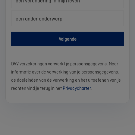
een verandering in mijn leven
een ander onderwerp
Volgende
DVV verzekeringen verwerkt je persoonsgegevens. Meer
informatie over de verwerking van je persoonsgegevens,
de doeleinden van de verwerking en het uitoefenen van je
rechten vind je terug in het
Privacycharter
.
We
Stel
Wat
Wat
Wat
Wat
Wat
Wat
Wat
Wat
werken
je
is
is
is
is
is
is
is
is