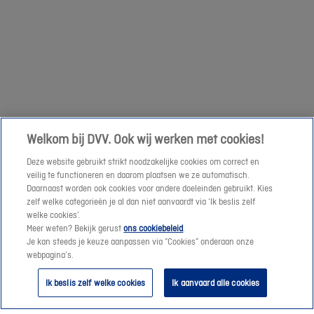
om
een
Volgende
prijssimulatie
te
maken
of
een
Welkom bij DVV. Ook wij werken met cookies!
offerte-
Deze website gebruikt strikt noodzakelijke cookies om correct en
aanvraag
veilig te functioneren en daarom plaatsen we ze automatisch.
te
Daarnaast worden ook cookies voor andere doeleinden gebruikt. Kies
verzenden.
zelf welke categorieën je al dan niet aanvaardt via ‘Ik beslis zelf
welke cookies’.
Meer weten? Bekijk gerust
ons cookiebeleid
.
Vanaf
Je kan steeds je keuze aanpassen via “Cookies” onderaan onze
morgen
webpagina’s.
helpen
Ik beslis zelf welke cookies
Ik aanvaard alle cookies
we
je