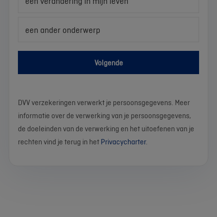
een verandering in mijn leven
een ander onderwerp
Volgende
DVV verzekeringen verwerkt je persoonsgegevens. Meer
informatie over de verwerking van je persoonsgegevens,
de doeleinden van de verwerking en het uitoefenen van je
rechten vind je terug in het
Privacycharter
.
We
Stel
Wat
Wat
Wat
Wat
Wat
Wat
Wat
Wat
werken
je
is
is
is
is
is
is
is
is