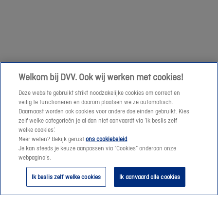
een
Volgende
prijssimulatie
te
maken
of
een
Welkom bij DVV. Ook wij werken met cookies!
offerte-
Deze website gebruikt strikt noodzakelijke cookies om correct en
aanvraag
veilig te functioneren en daarom plaatsen we ze automatisch.
te
Daarnaast worden ook cookies voor andere doeleinden gebruikt. Kies
verzenden.
zelf welke categorieën je al dan niet aanvaardt via ‘Ik beslis zelf
welke cookies’.
Meer weten? Bekijk gerust
ons cookiebeleid
.
Vanaf
Je kan steeds je keuze aanpassen via “Cookies” onderaan onze
morgen
webpagina’s.
helpen
Ik beslis zelf welke cookies
Ik aanvaard alle cookies
we
je
graag