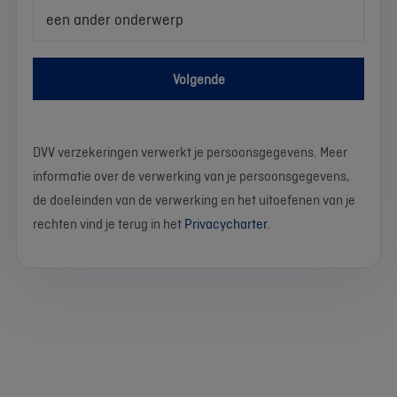
een ander onderwerp
Volgende
DVV verzekeringen verwerkt je persoonsgegevens. Meer
informatie over de verwerking van je persoonsgegevens,
de doeleinden van de verwerking en het uitoefenen van je
rechten vind je terug in het
Privacycharter
.
We
Stel
Wat
Wat
Wat
Wat
Wat
Wat
Wat
Wat
werken
je
is
is
is
is
is
is
is
is
momenteel
vraag
je
je
je
je
je
je
je
je