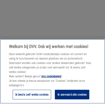
om
een
Volgende
prijssimulatie
te
maken
of
een
Welkom bij DVV. Ook wij werken met cookies!
offerte-
Deze website gebruikt strikt noodzakelijke cookies om correct en
aanvraag
veilig te functioneren en daarom plaatsen we ze automatisch.
te
Daarnaast worden ook cookies voor andere doeleinden gebruikt. Kies
verzenden.
zelf welke categorieën je al dan niet aanvaardt via ‘Ik beslis zelf
welke cookies’.
Meer weten? Bekijk gerust
ons cookiebeleid
.
Vanaf
Je kan steeds je keuze aanpassen via “Cookies” onderaan onze
morgen
webpagina’s.
helpen
Ik beslis zelf welke cookies
Ik aanvaard alle cookies
we
je