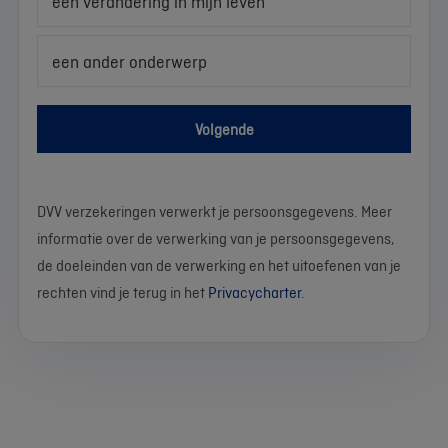
een verandering in mijn leven
een ander onderwerp
Volgende
DVV verzekeringen verwerkt je persoonsgegevens. Meer
informatie over de verwerking van je persoonsgegevens,
de doeleinden van de verwerking en het uitoefenen van je
rechten vind je terug in het
Privacycharter
.
We
Stel
Wat
Wat
Wat
Wat
Wat
Wat
Wat
Wat
werken
je
is
is
is
is
is
is
is
is