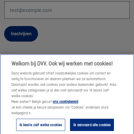
Inschrijven
Welkom bij DVV. Ook wij werken met cookies!
Wettelijke informatie
Deze website gebruikt strikt noodzakelijke cookies om correct en
Duurzaamheid
veilig te functioneren en daarom plaatsen we ze automatisch.
Daarnaast worden ook cookies voor andere doeleinden gebruikt. Kies
Sitemap
zelf welke categorieën je al dan niet aanvaardt via ‘Ik beslis zelf
Onze consulenten
welke cookies’.
Meer weten? Bekijk gerust
ons cookiebeleid
.
Jobs
Je kan steeds je keuze aanpassen via “Cookies” onderaan onze
Cookies
webpagina’s.
© DVV 2026
Ik beslis zelf welke cookies
Ik aanvaard alle cookies