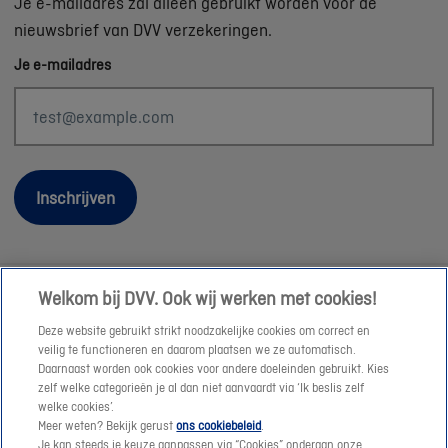
Je e-mailadres zal alleen gebruikt worden voor de
nieuwsbrief van DVV verzekeringen.
Je e-mailadres
Inschrijven
Welkom bij DVV. Ook wij werken met cookies!
Wettelijke informatie
Deze website gebruikt strikt noodzakelijke cookies om correct en
Duurzaamheid
veilig te functioneren en daarom plaatsen we ze automatisch.
Daarnaast worden ook cookies voor andere doeleinden gebruikt. Kies
Sitemap
zelf welke categorieën je al dan niet aanvaardt via ‘Ik beslis zelf
Onze consulenten
welke cookies’.
Meer weten? Bekijk gerust
ons cookiebeleid
.
Jobs
Je kan steeds je keuze aanpassen via “Cookies” onderaan onze