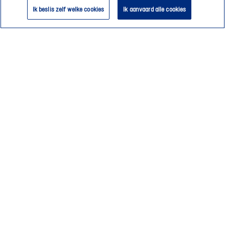
helpen
Ik beslis zelf welke cookies
Ik aanvaard alle cookies
we
je
graag
verder
😊