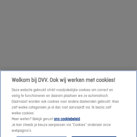
aanvraag.
1/04
niet
mogelijk
om
een
Volgende
prijssimulatie
te
maken
of
een
Welkom bij DVV. Ook wij werken met cookies!
offerte-
Deze website gebruikt strikt noodzakelijke cookies om correct en
aanvraag
veilig te functioneren en daarom plaatsen we ze automatisch.
te
Daarnaast worden ook cookies voor andere doeleinden gebruikt. Kies
verzenden.
zelf welke categorieën je al dan niet aanvaardt via ‘Ik beslis zelf
welke cookies’.
Meer weten? Bekijk gerust
ons cookiebeleid
.
Vanaf
Je kan steeds je keuze aanpassen via “Cookies” onderaan onze
morgen
webpagina’s.