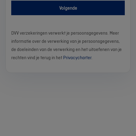
Volgende
DVV verzekeringen verwerkt je persoonsgegevens. Meer
informatie over de verwerking van je persoonsgegevens,
de doeleinden van de verwerking en het uitoefenen van je
rechten vind je terug in het
Privacycharter
.
We
Stel
Wat
Wat
Wat
Wat
Wat
Wat
Wat
Wat
werken
je
is
is
is
is
is
is
is
is
momenteel
vraag
je
je
je
je
je
je
je
je
voor
naam?
geslacht?
geboortedatum?
postcode?
gemeente?
straat?
e-
telefoonnummer?
jou
mailadres?
aan
Vrouw