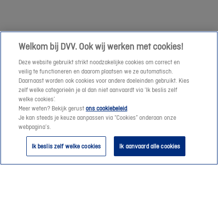
maken
of
een
Welkom bij DVV. Ook wij werken met cookies!
offerte-
Deze website gebruikt strikt noodzakelijke cookies om correct en
aanvraag
veilig te functioneren en daarom plaatsen we ze automatisch.
te
Daarnaast worden ook cookies voor andere doeleinden gebruikt. Kies
verzenden.
zelf welke categorieën je al dan niet aanvaardt via ‘Ik beslis zelf
welke cookies’.
Meer weten? Bekijk gerust
ons cookiebeleid
.
Vanaf
Je kan steeds je keuze aanpassen via “Cookies” onderaan onze
morgen
webpagina’s.
helpen
Ik beslis zelf welke cookies
Ik aanvaard alle cookies
we
je
graag
verder
😊