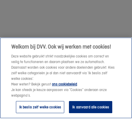
een
Volgende
prijssimulatie
te
maken
of
een
Welkom bij DVV. Ook wij werken met cookies!
offerte-
Deze website gebruikt strikt noodzakelijke cookies om correct en
aanvraag
veilig te functioneren en daarom plaatsen we ze automatisch.
te
Daarnaast worden ook cookies voor andere doeleinden gebruikt. Kies
verzenden.
zelf welke categorieën je al dan niet aanvaardt via ‘Ik beslis zelf
welke cookies’.
Meer weten? Bekijk gerust
ons cookiebeleid
.
Vanaf
Je kan steeds je keuze aanpassen via “Cookies” onderaan onze
morgen
webpagina’s.
helpen
Ik beslis zelf welke cookies
Ik aanvaard alle cookies
we
je
graag