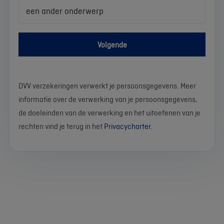
een ander onderwerp
Volgende
DVV verzekeringen verwerkt je persoonsgegevens. Meer
informatie over de verwerking van je persoonsgegevens,
de doeleinden van de verwerking en het uitoefenen van je
rechten vind je terug in het
Privacycharter
.
We
Stel
Wat
Wat
Wat
Wat
Wat
Wat
Wat
Wat
werken
je
is
is
is
is
is
is
is
is
momenteel
vraag
je
je
je
je
je
je
je
je