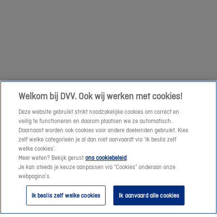
om
een
Volgende
prijssimulatie
te
maken
of
een
Welkom bij DVV. Ook wij werken met cookies!
offerte-
Deze website gebruikt strikt noodzakelijke cookies om correct en
aanvraag
veilig te functioneren en daarom plaatsen we ze automatisch.
te
Daarnaast worden ook cookies voor andere doeleinden gebruikt. Kies
verzenden.
zelf welke categorieën je al dan niet aanvaardt via ‘Ik beslis zelf
welke cookies’.
Meer weten? Bekijk gerust
ons cookiebeleid
.
Vanaf
Je kan steeds je keuze aanpassen via “Cookies” onderaan onze
morgen
webpagina’s.
helpen
Ik beslis zelf welke cookies
Ik aanvaard alle cookies
we
je