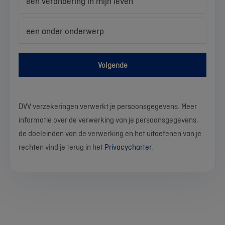
een verandering in mijn leven
een ander onderwerp
Volgende
DVV verzekeringen verwerkt je persoonsgegevens. Meer
informatie over de verwerking van je persoonsgegevens,
de doeleinden van de verwerking en het uitoefenen van je
rechten vind je terug in het
Privacycharter
.
We
Stel
Wat
Wat
Wat
Wat
Wat
Wat
Wat
Wat
werken
je
is
is
is
is
is
is
is
is