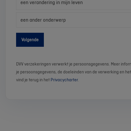
een verandering in mijn leven
een ander onderwerp
Volgende
DVV verzekeringen verwerkt je persoonsgegevens. Meer infor
je persoonsgegevens, de doeleinden van de verwerking en het
vind je terug in het
Privacycharter
.
We
Stel
Wat
Wat
Wat
Wat
Wat
Wat
Wat
Wat