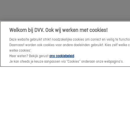
je
graag
verder
😊
Welkom bij DVV. Ook wij werken met cookies!
Deze website gebruikt strikt noodzakelijke cookies om correct en veilig te func
Daarnaast worden ook cookies voor andere doeleinden gebruikt. Kies zelf welke cat
welke cookies’.
Meer weten? Bekijk gerust
ons cookiebeleid
.
Je kan steeds je keuze aanpassen via “Cookies” onderaan onze webpagina’s.