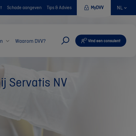
NL
t
Schade aangeven
Tips & Advies
MyDVV
en
Waarom DVV?
Vind een consulent
j Servatis NV