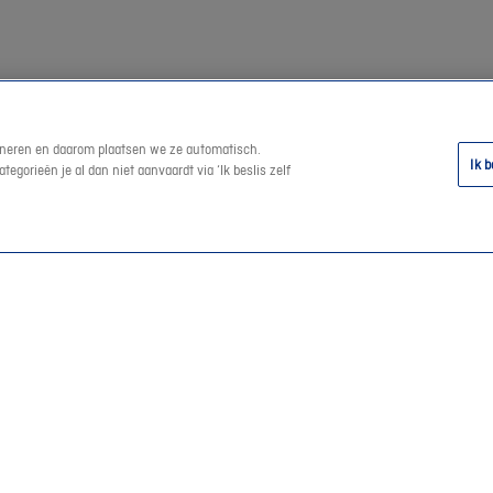
tioneren en daarom plaatsen we ze automatisch.
Ik b
egorieën je al dan niet aanvaardt via ‘Ik beslis zelf