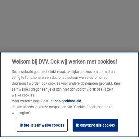
om
een
Volgende
prijssimulatie
te
maken
of
een
Welkom bij DVV. Ook wij werken met cookies!
offerte-
Deze website gebruikt strikt noodzakelijke cookies om correct en
aanvraag
veilig te functioneren en daarom plaatsen we ze automatisch.
te
Daarnaast worden ook cookies voor andere doeleinden gebruikt. Kies
verzenden.
zelf welke categorieën je al dan niet aanvaardt via ‘Ik beslis zelf
welke cookies’.
Meer weten? Bekijk gerust
ons cookiebeleid
.
Vanaf
Je kan steeds je keuze aanpassen via “Cookies” onderaan onze
morgen
webpagina’s.
helpen
Ik beslis zelf welke cookies
Ik aanvaard alle cookies
we
je