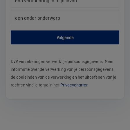
een verandering in mijn leven
een ander onderwerp
Volgende
DVV verzekeringen verwerkt je persoonsgegevens. Meer
informatie over de verwerking van je persoonsgegevens,
de doeleinden van de verwerking en het uitoefenen van je
rechten vind je terug in het
Privacycharter
.
We
Stel
Wat
Wat
Wat
Wat
Wat
Wat
Wat
Wat
werken
je
is
is
is
is
is
is
is
is