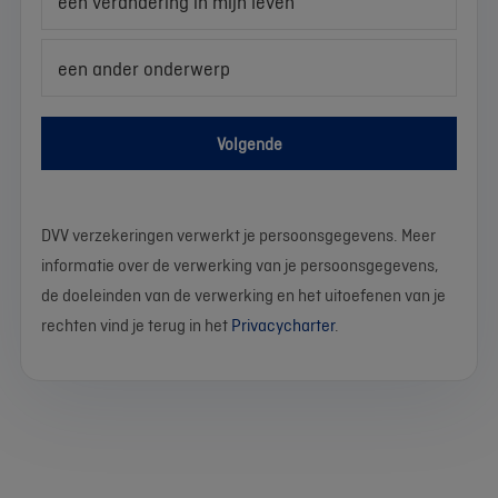
een verandering in mijn leven
een ander onderwerp
Volgende
DVV verzekeringen verwerkt je persoonsgegevens. Meer
informatie over de verwerking van je persoonsgegevens,
de doeleinden van de verwerking en het uitoefenen van je
rechten vind je terug in het
Privacycharter
.
We
Stel
Wat
Wat
Wat
Wat
Wat
Wat
Wat
Wat
werken
je
is
is
is
is
is
is
is
is