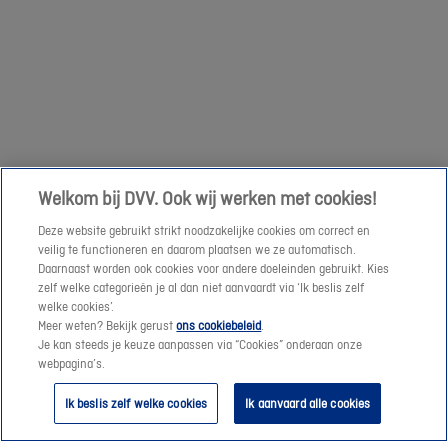
om
een
Volgende
prijssimulatie
te
maken
of
een
Welkom bij DVV. Ook wij werken met cookies!
offerte-
Deze website gebruikt strikt noodzakelijke cookies om correct en
aanvraag
veilig te functioneren en daarom plaatsen we ze automatisch.
te
Daarnaast worden ook cookies voor andere doeleinden gebruikt. Kies
verzenden.
zelf welke categorieën je al dan niet aanvaardt via ‘Ik beslis zelf
welke cookies’.
Meer weten? Bekijk gerust
ons cookiebeleid
.
Vanaf
Je kan steeds je keuze aanpassen via “Cookies” onderaan onze
morgen
webpagina’s.
helpen
Ik beslis zelf welke cookies
Ik aanvaard alle cookies
we
je