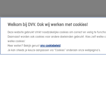
je
graag
verder
😊
Welkom bij DVV. Ook wij werken met cookies!
Deze website gebruikt strikt noodzakelijke cookies om correct en veilig te func
Daarnaast worden ook cookies voor andere doeleinden gebruikt. Kies zelf welke cat
welke cookies’.
Meer weten? Bekijk gerust
ons cookiebeleid
.
Je kan steeds je keuze aanpassen via “Cookies” onderaan onze webpagina’s.