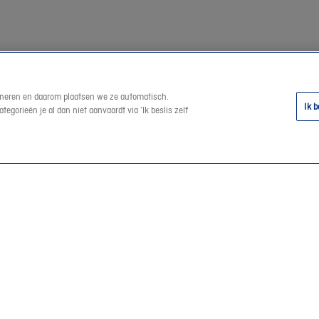
tioneren en daarom plaatsen we ze automatisch.
Ik b
egorieën je al dan niet aanvaardt via ‘Ik beslis zelf