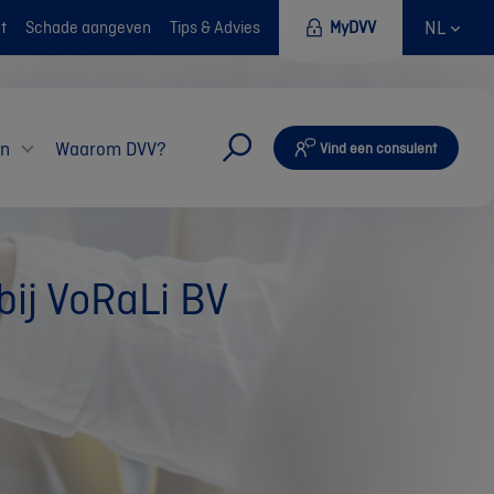
NL
t
Schade aangeven
Tips & Advies
MyDVV
en
Waarom DVV?
Vind een consulent
bij VoRaLi BV