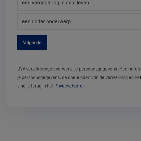
een verandering in mijn leven
een ander onderwerp
Volgende
DVV verzekeringen verwerkt je persoonsgegevens. Meer infor
je persoonsgegevens, de doeleinden van de verwerking en het
vind je terug in het
Privacycharter
.
We
Stel
Wat
Wat
Wat
Wat
Wat
Wat
Wat
Wat