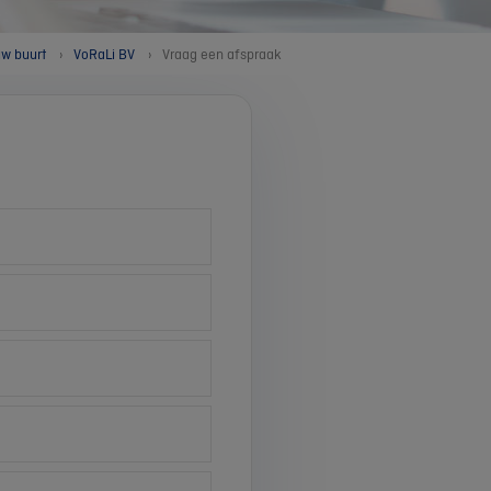
uw buurt
VoRaLi BV
Vraag een afspraak