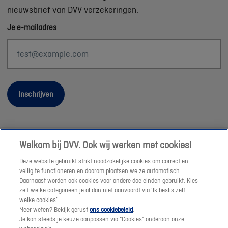
nieuwsbrief van DVV verzekeringen.
Je e-mailadres
Inschrijven
Welkom bij DVV. Ook wij werken met cookies!
Wettelijke informatie
Deze website gebruikt strikt noodzakelijke cookies om correct en
Duurzaamheid
veilig te functioneren en daarom plaatsen we ze automatisch.
Daarnaast worden ook cookies voor andere doeleinden gebruikt. Kies
Sitemap
zelf welke categorieën je al dan niet aanvaardt via ‘Ik beslis zelf
Onze consulenten
welke cookies’.
Meer weten? Bekijk gerust
ons cookiebeleid
.
Jobs
Je kan steeds je keuze aanpassen via “Cookies” onderaan onze
Cookies