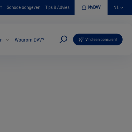
NL
t
Schade aangeven
Tips & Advies
MyDVV
en
Waarom DVV?
Vind een consulent