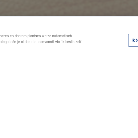
tioneren en daarom plaatsen we ze automatisch.
Ik b
egorieën je al dan niet aanvaardt via ‘Ik beslis zelf
iculieren
Support
d
Help en contact
erzekering
Een schade aangeven