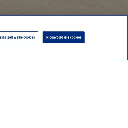
eslis zelf welke cookies
Ik aanvaard alle cookies
Een schadegeval?
Contacteer je consulent
Vind een door DVV erkende garage