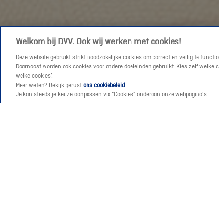
zodat
Vanaf
hij
morgen
je
helpen
snel
Welkom bij DVV. Ook wij werken met cookies!
we
kan
Deze website gebruikt strikt noodzakelijke cookies om correct en veilig te func
u
helpen
Daarnaast worden ook cookies voor andere doeleinden gebruikt. Kies zelf welke cat
graag
welke cookies’.
als
Meer weten? Bekijk gerust
ons cookiebeleid
.
verder
je
Je kan steeds je keuze aanpassen via “Cookies” onderaan onze webpagina’s.
😊
hem
nodig
hebt!
Kies
hem
nu:
Onze verzekeringen en hypothecair krediet voor part
Autoverzekering en assistance auto
Reisbijstan
Of kies
Dynamic
Dynamic
Dynamic
Dynamic
Dynamic
Dynamic
Dynamic
Dynamic
Motor- en scooterverzekering
Familiale v
een
option
option
option
option
option
option
option
option