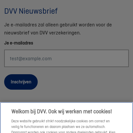
DVV Nieuwsbrief
Je e-mailadres zal alleen gebruikt worden voor de
nieuwsbrief van DVV verzekeringen.
Je e-mailadres
Inschrijven
Welkom bij DVV. Ook wij werken met cookies!
Wettelijke informatie
Deze website gebruikt strikt noodzakelijke cookies om correct en
Duurzaamheid
veilig te functioneren en daarom plaatsen we ze automatisch.
Daarnaast worden ook cookies voor andere doeleinden gebruikt. Kies
Sitemap