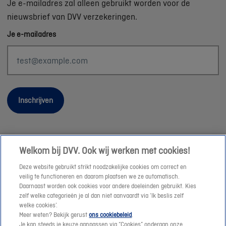
Je e-mailadres zal alleen gebruikt worden voor de
nieuwsbrief van DVV verzekeringen.
Je e-mailadres
Inschrijven
Welkom bij DVV. Ook wij werken met cookies!
Wettelijke informatie
Deze website gebruikt strikt noodzakelijke cookies om correct en
Duurzaamheid
veilig te functioneren en daarom plaatsen we ze automatisch.
Daarnaast worden ook cookies voor andere doeleinden gebruikt. Kies
Sitemap
zelf welke categorieën je al dan niet aanvaardt via ‘Ik beslis zelf
Onze consulenten
welke cookies’.
Meer weten? Bekijk gerust
ons cookiebeleid
.
Jobs
Je kan steeds je keuze aanpassen via “Cookies” onderaan onze