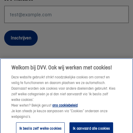
Inschrijven
Welkom bij DVV. Ook wij werken met cookies!
Wettelijke informatie
Deze website gebruikt strikt noodzakelijke cookies om correct en
Duurzaamheid
veilig te functioneren en daarom plaatsen we ze automatisch.
Daarnaast worden ook cookies voor andere doeleinden gebruikt. Kies
Sitemap
zelf welke categorieën je al dan niet aanvaardt via ‘Ik beslis zelf
Onze consulenten
welke cookies’.
Meer weten? Bekijk gerust
ons cookiebeleid
.
Jobs
Je kan steeds je keuze aanpassen via “Cookies” onderaan onze
Cookies
webpagina’s.
© DVV 2026
Ik beslis zelf welke cookies
Ik aanvaard alle cookies