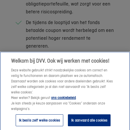
obligatieportefeuille, wat zorgt voor een
betere risicospreiding.
De tijdens de looptijd van het fonds
betaalde coupon wordt herbelegd om een
potentieel hoger rendement te
genereren.
Je betaalt geen roerende voorheffing (30 %)
Welkom bij DVV. Ook wij werken met cookies!
op het rendement. Er is maar een beperkte
Deze website gebruikt strikt noodzakelijke cookies om correct en
belasting van 10% op gerealiseerde
veilig te functioneren en daarom plaatsen we ze automatisch.
meerwaarden. Er geldt een jaarlijkse
Daarnaast worden ook cookies voor andere doeleinden gebruikt. Kies
zelf welke categorieën je al dan niet aanvaardt via ‘Ik beslis zelf
vrijstelling van 10.000 euro per natuurlijke
welke cookies’.
persoon. Die wordt verhoogd met 1.000 euro
Meer weten? Bekijk gerust
ons cookiebeleid
.
per jaar waarin de vrijstelling niet werd
Je kan steeds je keuze aanpassen via “Cookies” onderaan onze
webpagina’s.
benut, met een geplafonneerde limiet van
15.000 euro. Deze bedragen gelden voor alle
Ik beslis zelf welke cookies
Ik aanvaard alle cookies
gerealiseerde meerwaarden op alle