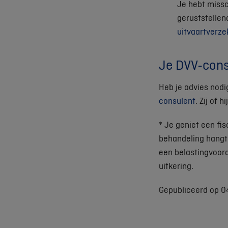
Je hebt missc
geruststellen
uitvaartverze
Je DVV-consu
Heb je advies nodi
consulent
. Zij of 
* Je geniet een fis
behandeling hangt 
een belastingvoor
uitkering.
Gepubliceerd op 