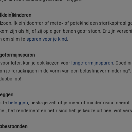
(klein)kinderen
in)zoon, (klein)dochter of mete- of petekind een startkapitaal g
m zijn als hij of zij op eigen benen gaat staan. Er zijn versch
n om slim te
sparen voor je kind
.
getermijnsparen
voor later, kan je ook kiezen voor
langetermijnsparen
. Goed n
kan je terugkrijgen in de vorm van een belastingvermindering*.
dubbel op!
leggen
m te
beleggen
, beslis je zelf of je meer of minder risico neemt.
iel, het rendement en het risico heb je keuze uit heel wat ver
 nabestaanden