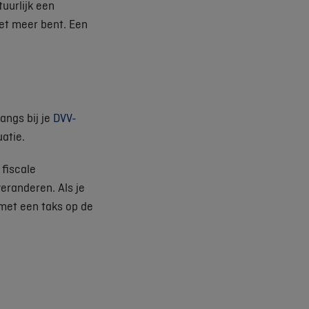
uurlijk een
iet meer bent. Een
angs bij je
DVV-
uatie.
 fiscale
eranderen. Als je
met een taks op de