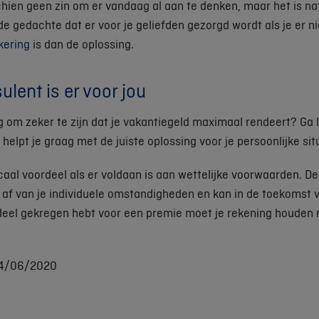
hien geen zin om er vandaag al aan te denken, maar het is nat
de gedachte dat er voor je geliefden gezorgd wordt als je er n
kering
is dan de oplossing.
lent is er voor jou
g om zeker te zijn dat je vakantiegeld maximaal rendeert? Ga l
hij helpt je graag met de juiste oplossing voor je persoonlijke sit
caal voordeel als er voldaan is aan wettelijke voorwaarden. De
af van je individuele omstandigheden en kan in de toekomst v
deel gekregen hebt voor een premie moet je rekening houden 
04/06/2020