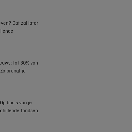
even? Dat zal later
illende
ieuws: tot 30% van
 Zo brengt je
 Op basis van je
schillende fondsen.