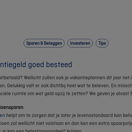
Sparen & Beleggen
Investeren
Tips
antiegeld goed besteed
uitbetaald? Wellicht zullen ook je vakantieplannen dit jaar net
en. Gelukkig valt er ook dichtbij heel wat te beleven. En missch
ciële ruimte om wat geld opzij te zetten? We geven je alvast 5
ioensparen
ren
helpt om te zorgen dat je later je levensstandaard kan be
sioen zal wellicht niet volstaan en dan kan een extra spaarpot
e kan een belastingvoordeel* krijgen.