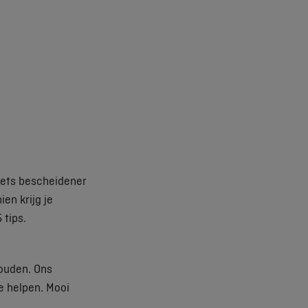
 iets bescheidener
ien krijg je
 tips.
houden. Ons
je helpen. Mooi