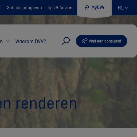
NL
t
Schade aangeven
Tips & Advies
MyDVV
en
Waarom DVV?
Vind een consulent
ten renderen