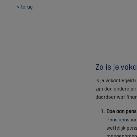
< Terug
Zo is je vak
Is je vakantiegeld 
zijn dan andere jar
daardoor wat finan
Doe aan pens
Pensioenspa
wettelijk pen
meegenomen: j