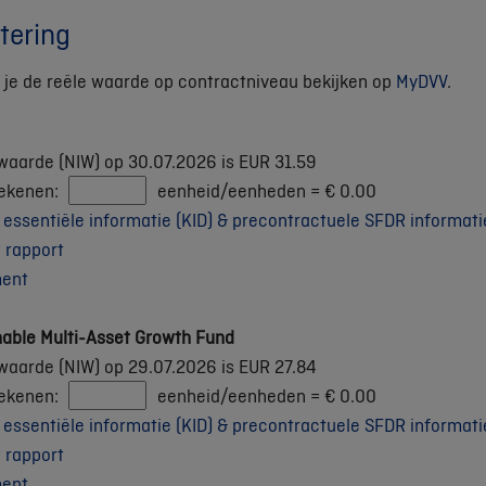
tering
an je de reële waarde op contractniveau bekijken op
MyDVV
.
waarde (NIW) op 30.07.2026 is EUR 31.59
rekenen:
eenheid/eenheden =
€
0.00
ssentiële informatie (KID) & precontractuele SFDR informati
 rapport
ment
nable Multi-Asset Growth Fund
waarde (NIW) op 29.07.2026 is EUR 27.84
rekenen:
eenheid/eenheden =
€
0.00
ssentiële informatie (KID) & precontractuele SFDR informati
 rapport
ment