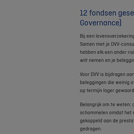
12 fondsen gesel
Governance)
Bij een levensverzekerin
Samen met je DVV-consule
hebben elk een ander risi
wilt nemen en je beleggi
Voor DVV is bijdragen aa
beleggingen die weinig o
op termijn lager gewaar
Belangrijk om te weten:
schommelen omdat het aa
gekoppeld aan de prestati
gedragen.