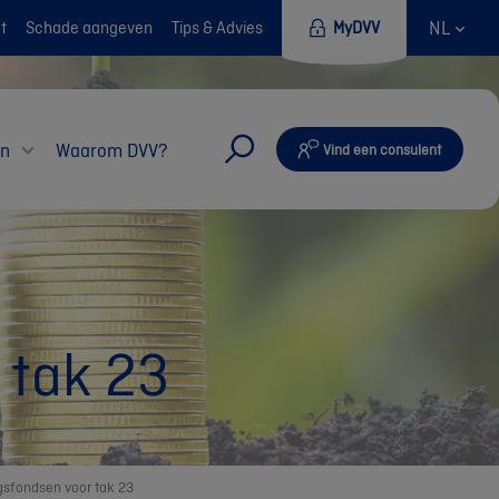
NL
t
Schade aangeven
Tips & Advies
MyDVV
en
Waarom DVV?
Vind een consulent
 tak 23
gsfondsen voor tak 23