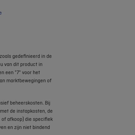
e
zoals gedefinieerd in de
u van dit product in
en een "7" voor het
l van marktbewegingen of
sief beheerskosten. Bij
met de instapkosten, de
of afkoop) die specifiek
en en zijn niet bindend