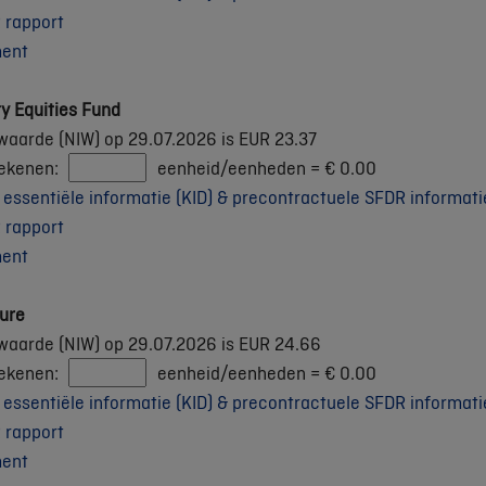
 rapport
ment
ty Equities Fund
waarde (NIW) op 29.07.2026 is EUR 23.37
rekenen:
eenheid/eenheden =
€
0.00
ssentiële informatie (KID) & precontractuele SFDR informati
 rapport
ment
ture
waarde (NIW) op 29.07.2026 is EUR 24.66
rekenen:
eenheid/eenheden =
€
0.00
ssentiële informatie (KID) & precontractuele SFDR informati
 rapport
ment