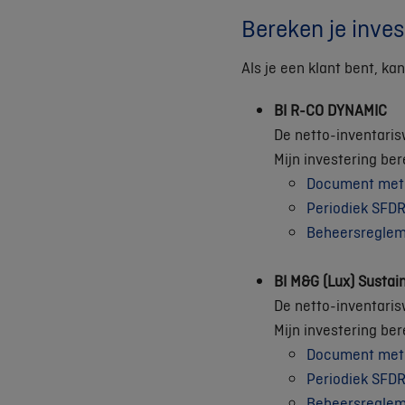
Bereken je inves
Als je een klant bent, k
BI R-CO DYNAMIC
De netto-inventaris
Mijn investering be
Document met e
Periodiek SFDR
Beheersregle
BI M&G (Lux) Sustai
De netto-inventaris
Mijn investering be
Document met e
Periodiek SFDR
Beheersregle