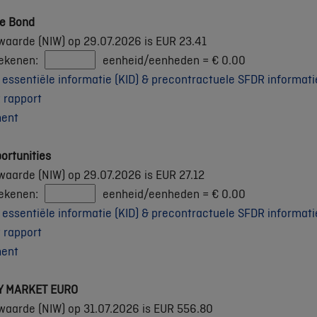
le Bond
waarde (NIW) op 29.07.2026 is EUR 23.41
rekenen:
eenheid/eenheden =
€
0.00
ssentiële informatie (KID) & precontractuele SFDR informati
 rapport
ment
ortunities
waarde (NIW) op 29.07.2026 is EUR 27.12
rekenen:
eenheid/eenheden =
€
0.00
ssentiële informatie (KID) & precontractuele SFDR informati
 rapport
ment
Y MARKET EURO
waarde (NIW) op 31.07.2026 is EUR 556.80