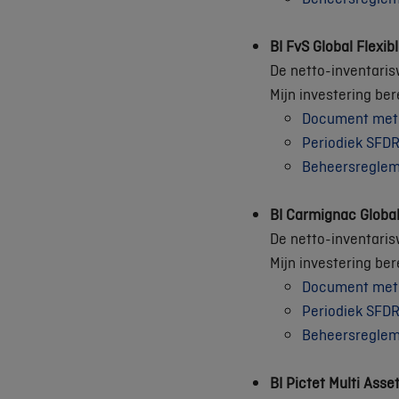
BI FvS Global Flexib
De netto-inventaris
Mijn investering be
Document met e
Periodiek SFDR
Beheersregle
BI Carmignac Global
De netto-inventaris
Mijn investering be
Document met e
Periodiek SFDR
Beheersregle
BI Pictet Multi Asse