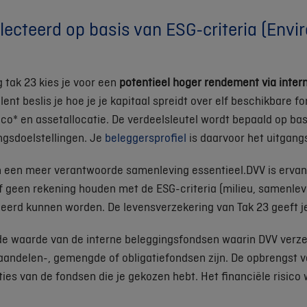
ecteerd op basis van ESG-criteria (Envi
g tak 23 kies je voor een
potentieel hoger rendement via inte
nt beslis je hoe je je kapitaal spreidt over elf beschikbare 
co* en assetallocatie. De verdeelsleutel wordt bepaald op basi
ngsdoelstellingen. Je
beleggersprofiel
is daarvoor het uitgang
n een meer verantwoorde samenleving essentieel.DVV is ervan
f geen rekening houden met de ESG-criteria (milieu, samenlevi
deerd kunnen worden. De levensverzekering van Tak 23 geeft 
 de waarde van de interne beleggingsfondsen waarin DVV verze
ndelen-, gemengde of obligatiefondsen zijn. De opbrengst va
es van de fondsen die je gekozen hebt. Het financiële risico 