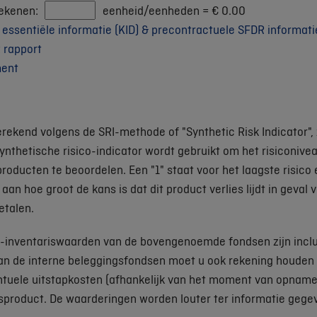
rekenen:
eenheid/eenheden =
€
0.00
ssentiële informatie (KID) & precontractuele SFDR informati
 rapport
ment
erekend volgens de SRI-methode of "Synthetic Risk Indicator", 
ynthetische risico-indicator wordt gebruikt om het risiconivea
roducten te beoordelen. Een "1" staat voor het laagste risico 
 aan hoe groot de kans is dat dit product verlies lijdt in geva
etalen.
o-inventariswaarden van de bovengenoemde fondsen zijn inclu
an de interne beleggingsfondsen moet u ook rekening houden 
tuele uitstapkosten (afhankelijk van het moment van opname 
gsproduct. De waarderingen worden louter ter informatie gegev