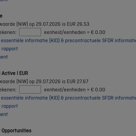
le
waarde (NIW) op 29.07.2026 is EUR 26.53
rekenen:
eenheid/eenheden =
€
0.00
ssentiële informatie (KID) & precontractuele SFDR informati
 rapport
ment
 Active I EUR
waarde (NIW) op 29.07.2026 is EUR 27.67
rekenen:
eenheid/eenheden =
€
0.00
ssentiële informatie (KID) & precontractuele SFDR informati
 rapport
ment
t Opportunities