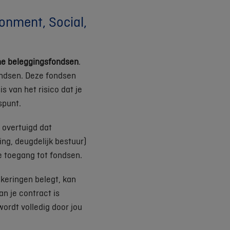
ronment, Social,
rne beleggingsfondsen
.
fondsen. Deze fondsen
s van het risico dat je
spunt.
 overtuigd dat
ng, deugdelijk bestuur)
je toegang tot fondsen.
keringen belegt, kan
n je contract is
wordt volledig door jou