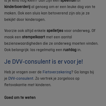
Is je kind nog klein? Dan zijn een
speeltuin
of
kinderboerderij
al genoeg om er een leuke dag van te
maken. Ook een sluis kan betoverend zijn als je ze
bekijkt door kinderogen.
Voorzie ook altijd enkele
spelletjes
voor onderweg. Of
maak een
stempelkaart
met een aantal
bezienswaardigheden die ze onderweg moeten vinden.
Ook belangrijk: las regelmatig een
rustdag
in.
Je DVV-consulent is er voor je!
Heb je vragen over de
Fietsverzekering
? Ga langs bij
je
DVV-consulent
. Zo vertrek je zorgeloos op
fietsvakantie met kinderen.
Goed om te weten