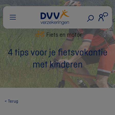
Fiets en motor
4 tips voor je fietsvakantie
met kinderen
< Terug