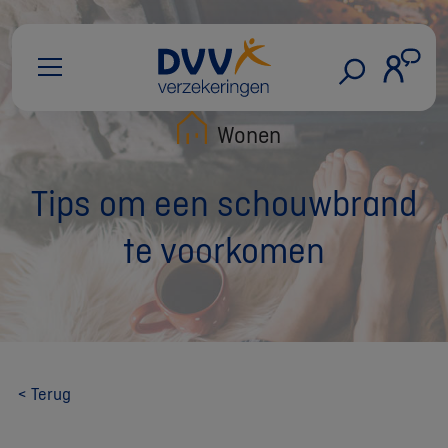
Wonen
Tips om een schouwbrand
te voorkomen
< Terug