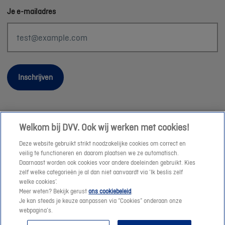
Je e-mailadres
Inschrijven
Welkom bij DVV. Ook wij werken met cookies!
Wettelijke informatie
Deze website gebruikt strikt noodzakelijke cookies om correct en
Duurzaamheid
veilig te functioneren en daarom plaatsen we ze automatisch.
Daarnaast worden ook cookies voor andere doeleinden gebruikt. Kies
Sitemap
zelf welke categorieën je al dan niet aanvaardt via ‘Ik beslis zelf
Onze consulenten
welke cookies’.
Meer weten? Bekijk gerust
ons cookiebeleid
.
Jobs
Je kan steeds je keuze aanpassen via “Cookies” onderaan onze
Cookies
webpagina’s.
© DVV 2026