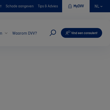
NL
t
Schade aangeven
Tips & Advies
MyDVV
en
Waarom DVV?
Vind een consulent