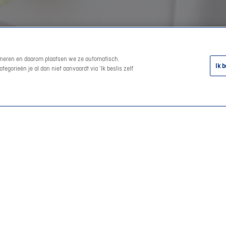
tioneren en daarom plaatsen we ze automatisch.
Ik b
egorieën je al dan niet aanvaardt via ‘Ik beslis zelf
iculieren
Support
d
Help en contact
erzekering
Een schade aangeven