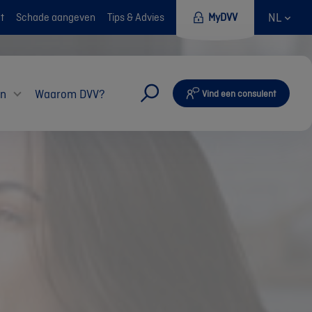
NL
t
Schade aangeven
Tips & Advies
MyDVV
en
Waarom DVV?
Vind een consulent