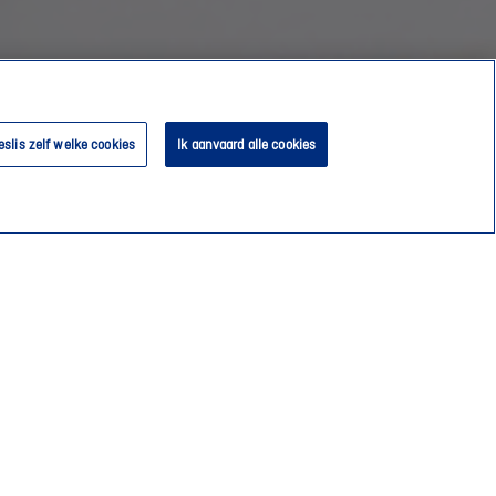
eslis zelf welke cookies
Ik aanvaard alle cookies
Een schadegeval?
Contacteer je consulent
Vind een door DVV erkende garage