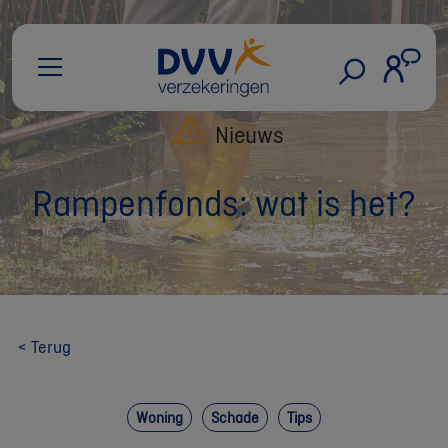
Nieuws
Rampenfonds: wat is het?
< Terug
Woning
Schade
Tips