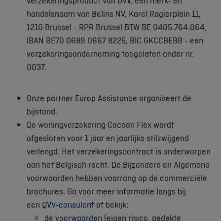
verzekeringsproduct van DVV, een merk- en
handelsnaam van Belins NV, Karel Rogierplein 11,
1210 Brussel - RPR Brussel BTW BE 0405.764.064,
IBAN BE70 0689 0667 8225, BIC GKCCBEBB - een
verzekeringsonderneming toegelaten onder nr.
0037.
Onze partner Europ Assistance organiseert de
bijstand.
De woningverzekering Cocoon Flex wordt
afgesloten voor 1 jaar en jaarlijks stilzwijgend
verlengd. Het verzekeringscontract is onderworpen
aan het Belgisch recht. De Bijzondere en Algemene
voorwaarden hebben voorrang op de commerciële
brochures. Ga voor meer informatie langs bij
een
DVV-consulent
of bekijk:
de
voorwaarden
(eigen risico, gedekte