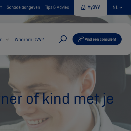
NL
t
Schade aangeven
Tips & Advies
MyDVV
en
Waarom DVV?
Vind een consulent
ner of kind met je