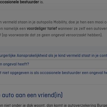
ccasionele bestuurder
is.
en vermeld staan in je autopolis Mobility, doe je hen een mooi 
gen namelijk een
voordeliger tarief
wanneer ze zelf een autover
V (op voorwaarde dat ze geen ongeval veroorzaakt hebben).
urgerlijke Aansprakelijkheid als je kind vermeld staat in je con
en ongeval heeft?
at niet opgegeven is als occasionele bestuurder een ongeval h
je auto aan een vriend(in)
oon niet onder je dak woont, dan komt je autoverzekering Burger