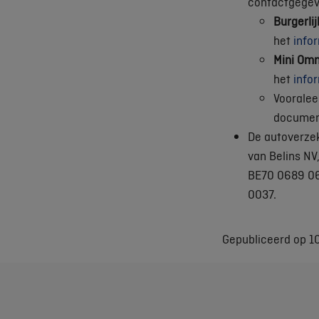
contactgegeve
Burgerli
het
info
Mini Omn
het
info
Vooralee
documen
De autoverzek
van Belins NV
BE70 0689 06
0037.
Gepubliceerd op 