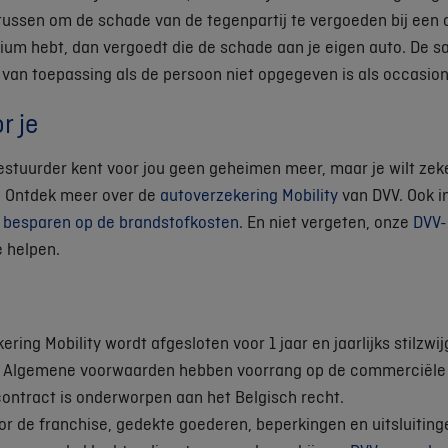
tussen om de schade van de tegenpartij te vergoeden bij een o
nium hebt, dan vergoedt die de schade aan je eigen auto. De s
 van toepassing als de persoon niet opgegeven is als occasion
r je
stuurder kent voor jou geen geheimen meer, maar je wilt zeker
? Ontdek meer over de
autoverzekering Mobility
van DVV. Ook i
e besparen op de brandstofkosten
. En niet vergeten, onze
DVV-
e helpen.
ring Mobility wordt afgesloten voor 1 jaar en jaarlijks stilzwi
n Algemene voorwaarden hebben voorrang op de commerciële 
contract is onderworpen aan het Belgisch recht.
r de franchise, gedekte goederen, beperkingen en uitsluiting