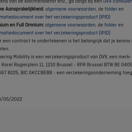
ns van de klachtendienst enz., ga langs bij een
DVV-consulen
jke Aansprakelijkheid
:
algemene voorwaarden
, de
folder
en
rmatiedocument over het verzekeringsproduct (IPID)
ium en Full Omnium:
algemene voorwaarden
, de
folder
en
rmatiedocument over het verzekeringsproduct (IPID)
r een contract te ondertekenen is het belangrijk dat je kenni
ten.
ering Mobility is een verzekeringsproduct van DVV, een merk
, Karel Rogierplein 11, 1210 Brussel - RPR Brussel BTW BE 040
67 8225, BIC GKCCBEBB - een verzekeringsonderneming toege
10/05/2022