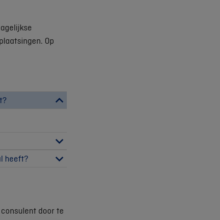
dagelijkse
rplaatsingen. Op
t?
l heeft?
e consulent door te