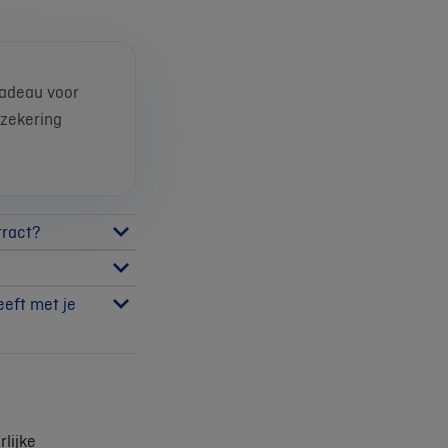
cadeau voor
zekering
tract?
eeft met je
lijke