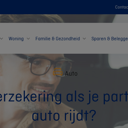
Contac
Woning
Familie & Gezondheid
Sparen & Belegg
Auto
rzekering als je part
auto rijdt?