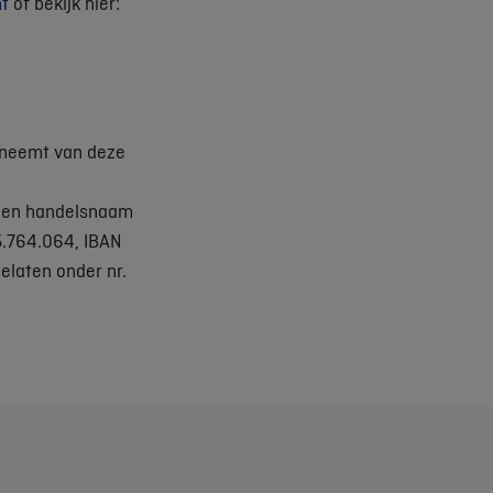
t
of bekijk hier:
s neemt van deze
- en handelsnaam
5.764.064, IBAN
laten onder nr.