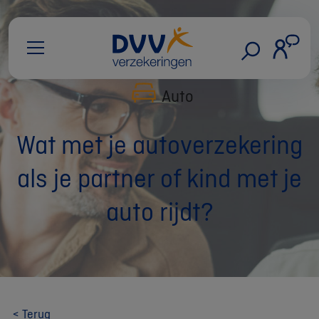
Auto
Wat met je autoverzekering
als je partner of kind met je
auto rijdt?
< Terug