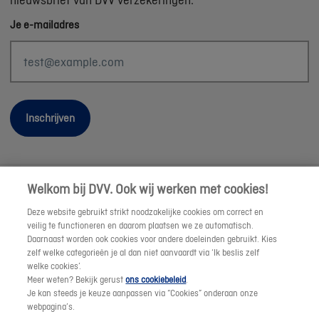
Je e-mailadres
Inschrijven
Welkom bij DVV. Ook wij werken met cookies!
Wettelijke informatie
Deze website gebruikt strikt noodzakelijke cookies om correct en
Duurzaamheid
veilig te functioneren en daarom plaatsen we ze automatisch.
Daarnaast worden ook cookies voor andere doeleinden gebruikt. Kies
Sitemap
zelf welke categorieën je al dan niet aanvaardt via ‘Ik beslis zelf
Onze consulenten
welke cookies’.
Meer weten? Bekijk gerust
ons cookiebeleid
.
Jobs
Je kan steeds je keuze aanpassen via “Cookies” onderaan onze
Cookies
webpagina’s.
© DVV 2026