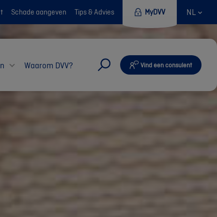
NL
t
Schade aangeven
Tips & Advies
MyDVV
en
Waarom DVV?
Vind een consulent