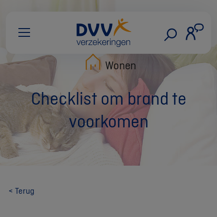
Wonen
Checklist om brand te
voorkomen
< Terug