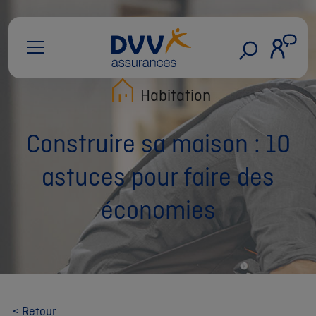
Habitation
Construire sa maison : 10
astuces pour faire des
économies
< Retour