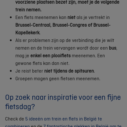
voorziene plaatsen bezet zijn, moet je de volgende
trein nemen.
Een fiets meenemen kan
niet
als je vertrekt in
Brussel-Centraal, Brussel-Congres of Brussel-
Kapellekerk
.
Als er problemen zijn op de verbinding die je wilt
nemen en de trein vervangen wordt door een
bus
,
mag je
enkel een plooifiets
meenemen. Een
gewone fiets kan dan niet.
Je reist beter
niet tijdens de spitsuren
.
Groepen mogen geen fietsen meenemen.
Op zoek naar inspiratie voor een fijne
fietsdag?
Check de
5 ideeën om trein en fiets in België te
combineren
en de
7 fantastische plekken in België om te