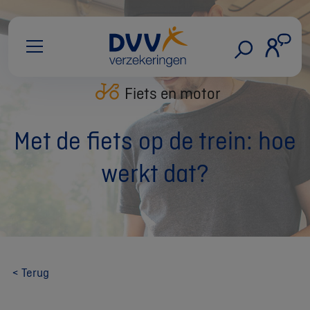
Fiets en motor
Met de fiets op de trein: hoe
werkt dat?
< Terug