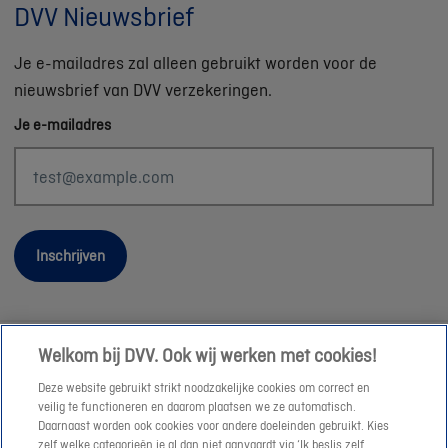
DVV Nieuwsbrief
Je e-mailadres zal alleen gebruikt worden voor de
nieuwsbrief van DVV verzekeringen.
Je e-mailadres
Inschrijven
Welkom bij DVV. Ook wij werken met cookies!
Wettelijke informatie
Deze website gebruikt strikt noodzakelijke cookies om correct en
Duurzaamheid
veilig te functioneren en daarom plaatsen we ze automatisch.
Daarnaast worden ook cookies voor andere doeleinden gebruikt. Kies
Sitemap
zelf welke categorieën je al dan niet aanvaardt via ‘Ik beslis zelf