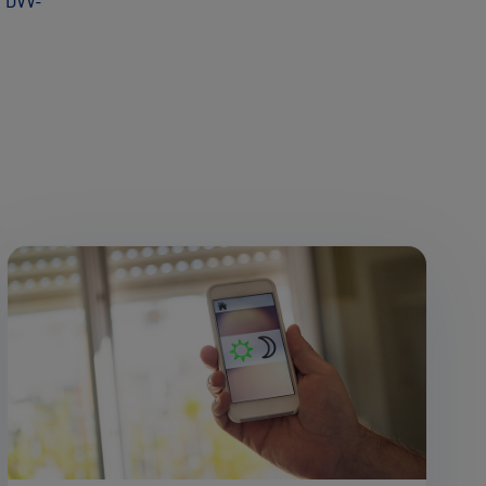
e
DVV-