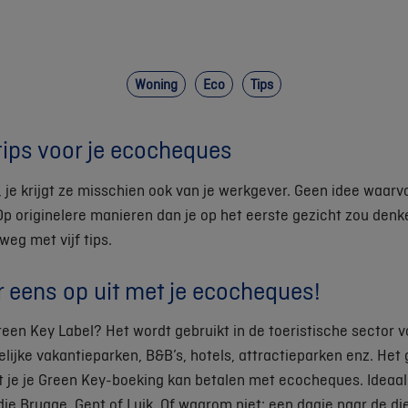
Woning
Eco
Tips
tips voor je ecocheques
je krijgt ze misschien ook van je werkgever. Geen idee waarvo
p originelere manieren dan je op het eerste gezicht zou denk
 weg met vijf tips.
er eens op uit met je ecocheques!
reen Key Label? Het wordt gebruikt in de toeristische sector v
elijke vakantieparken, B&B’s, hotels, attractieparken enz. Het
t je je Green Key-boeking kan betalen met ecocheques. Ideaal
e Brugge, Gent of Luik. Of waarom niet: een dagje naar de di