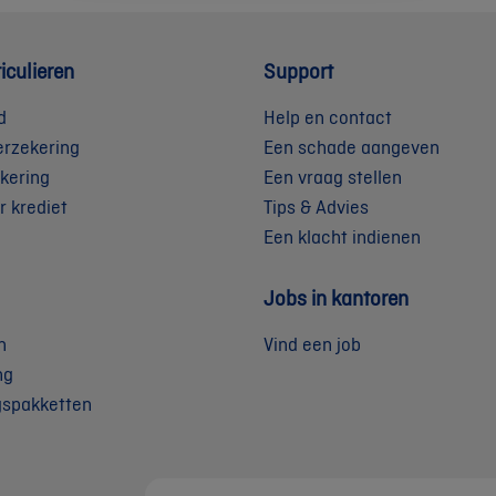
iculieren
Support
d
Help en contact
erzekering
Een schade aangeven
kering
Een vraag stellen
r krediet
Tips & Advies
Een klacht indienen
Jobs in kantoren
n
Vind een job
ng
gspakketten