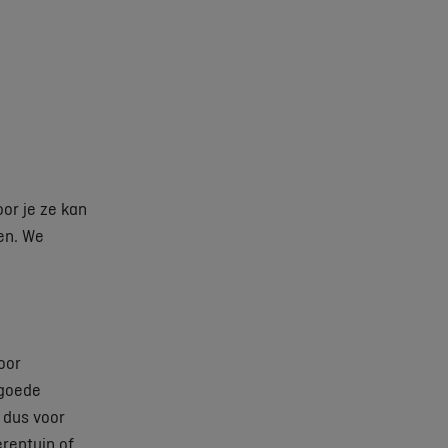
or je ze kan
en. We
oor
 goede
 dus voor
erentuin of