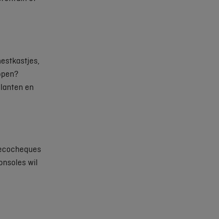
estkastjes,
kopen?
lanten en
e ecocheques
nsoles wil