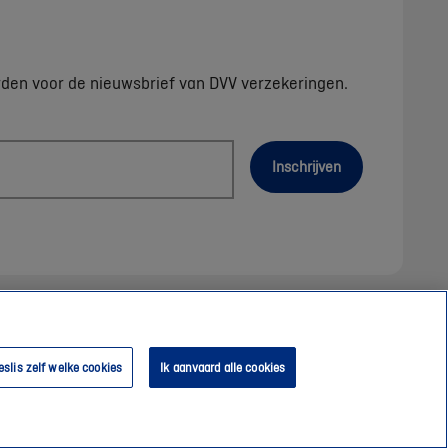
rden voor de nieuwsbrief van DVV verzekeringen.
Inschrijven
eslis zelf welke cookies
Ik aanvaard alle cookies
itemap
Onze consulenten
Toegankelijkheidsverklaring
Cookies