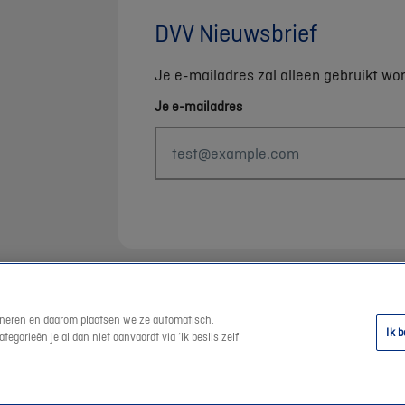
DVV Nieuwsbrief
Je e-mailadres zal alleen gebruikt wo
Je e-mailadres
tioneren en daarom plaatsen we ze automatisch.
Ik b
egorieën je al dan niet aanvaardt via ‘Ik beslis zelf
Wettelijke informatie
Duurzaamheid
S