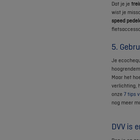
Dat je je
trei
wist je miss
speed pedel
fietsaccesso
5. Gebru
Je ecochequ
hoogrendeme
Maar het hoe
verlichting
onze
7 tips 
nog meer ma
DVV is er