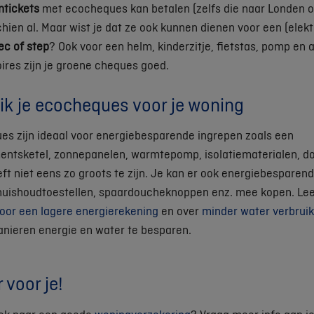
ntickets
met ecocheques kan betalen (zelfs die naar Londen of 
chien al. Maar wist je dat ze ook kunnen dienen voor een (elek
ec of step
? Ook voor een helm, kinderzitje, fietstas, pomp en 
ires zijn je groene cheques goed.
ik je ecocheques voor je woning
es zijn ideaal voor energiebesparende ingrepen zoals een
ntsketel, zonnepanelen, warmtepomp, isolatiematerialen, d
ft niet eens zo groots te zijn. Je kan er ook energiebesparen
, huishoudtoestellen, spaardoucheknoppen enz. mee kopen. Le
voor een lagere energierekening
en over
minder water verbrui
nieren energie en water te besparen.
 voor je!