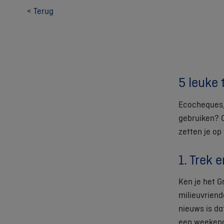
< Terug
5 leuke 
Ecocheques, 
gebruiken? O
zetten je op
1. Trek 
Ken je het G
milieuvriend
nieuws is da
een weekendj