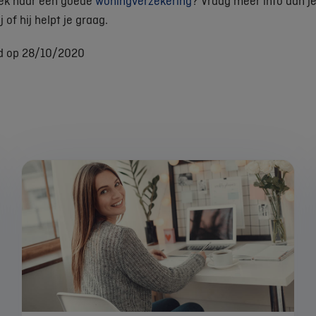
oek naar een goede
woningverzekering
? Vraag meer info aan j
ij of hij helpt je graag.
d op 28/10/2020