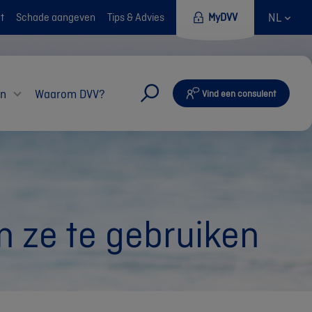
NL
t
Schade aangeven
Tips & Advies
MyDVV
en
Waarom DVV?
Vind een consulent
 ze te gebruiken