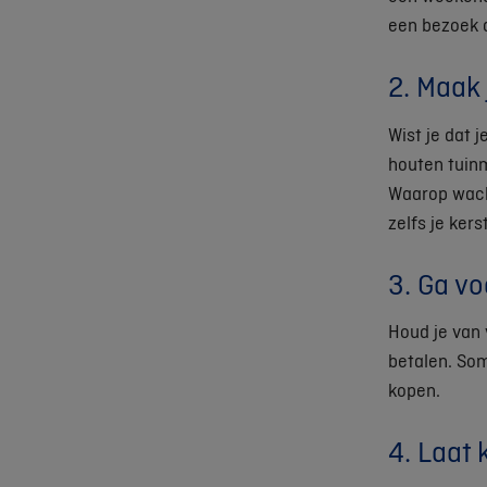
een bezoek 
2. Maak 
Wist je dat 
houten tuinm
Waarop wach
zelfs je ker
3. Ga v
Houd je van
betalen. So
kopen.
4. Laat