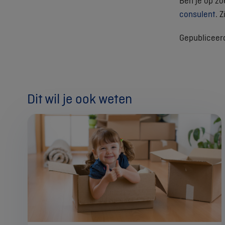
Ben je op z
consulent
. Z
Gepubliceer
Dit wil je ook weten