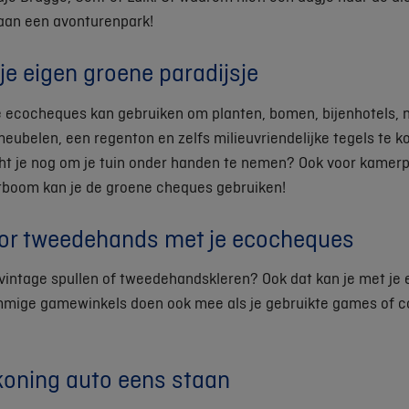
aan een avonturenpark!
je eigen groene paradijsje
je ecocheques kan gebruiken om planten, bomen, bijenhotels, n
eubelen, een regenton en zelfs milieuvriendelijke tegels te 
t je nog om je tuin onder handen te nemen? Ook voor kamerp
stboom kan je de groene cheques gebruiken!
oor tweedehands met je ecocheques
 vintage spullen of tweedehandskleren? Ook dat kan je met j
mmige gamewinkels doen ook mee als je gebruikte games of co
 koning auto eens staan