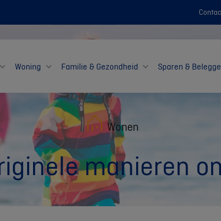
Contac
Woning
Familie & Gezondheid
Sparen & Belegg
Wonen
riginele manieren om