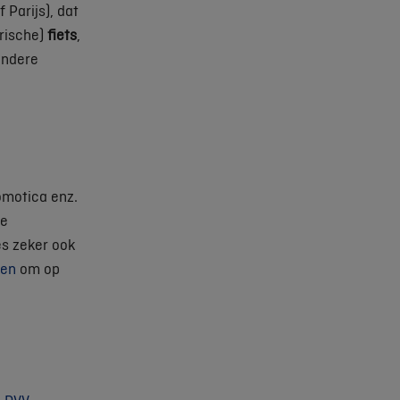
Parijs), dat
trische)
fiets
,
andere
omotica enz.
de
es zeker ook
ken
om op