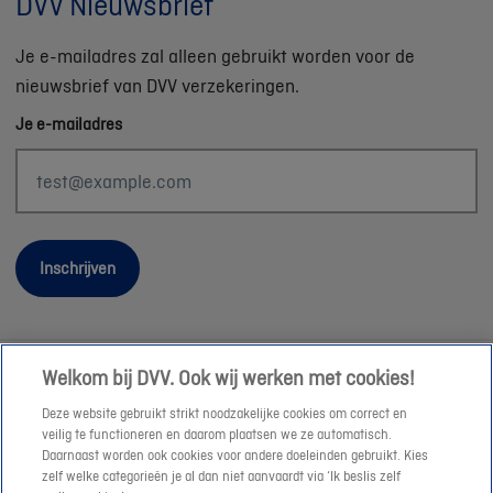
DVV Nieuwsbrief
Je e-mailadres zal alleen gebruikt worden voor de
nieuwsbrief van DVV verzekeringen.
Je e-mailadres
Inschrijven
Welkom bij DVV. Ook wij werken met cookies!
Wettelijke informatie
Deze website gebruikt strikt noodzakelijke cookies om correct en
Duurzaamheid
veilig te functioneren en daarom plaatsen we ze automatisch.
Daarnaast worden ook cookies voor andere doeleinden gebruikt. Kies
Sitemap
zelf welke categorieën je al dan niet aanvaardt via ‘Ik beslis zelf
Onze consulenten