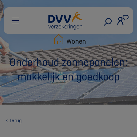
Wonen
Onderhoud zonnepanelen:
makkelijk en goedkoop
< Terug