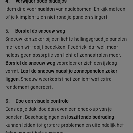
4. Verwijder dode blaadjes
Idem dito voor
naalden
van naaldbomen. En kijk meteen
of je klimplant zich niet rond je panelen slingert.
5. Borstel de sneeuw weg
Sneeuw kan zeker bij een lichte hellingsgraad je panelen
met een wit tapijt bedekken. Feeëriek, dat wel, maar
helaas geen absorptie van licht of zonnestralen meer.
Borstel de sneeuw weg
vooraleer er zich een ijslaag
vormt.
Laat de sneeuw naast je zonnepanelen zeker
liggen.
Sneeuw weerkaatst het zonlicht wat extra
rendement genereert.
6. Doe een visuele controle
Eens op je dak, doe dan even een check-up van je
panelen. Beschadigingen en
loszittende bedrading
kunnen leiden tot grotere problemen en uiteindelijk het
falen van het hele systeem.