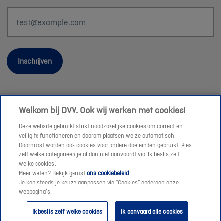
Inschrijven
Welkom bij DVV. Ook wij werken met cookies!
Wettelijke informatie
Deze website gebruikt strikt noodzakelijke cookies om correct en
Duurzaamheid
veilig te functioneren en daarom plaatsen we ze automatisch.
Daarnaast worden ook cookies voor andere doeleinden gebruikt. Kies
Sitemap
zelf welke categorieën je al dan niet aanvaardt via ‘Ik beslis zelf
Onze consulenten
welke cookies’.
Meer weten? Bekijk gerust
ons cookiebeleid
.
Jobs
Je kan steeds je keuze aanpassen via “Cookies” onderaan onze
Cookies
webpagina’s.
© DVV 2026
Ik beslis zelf welke cookies
Ik aanvaard alle cookies