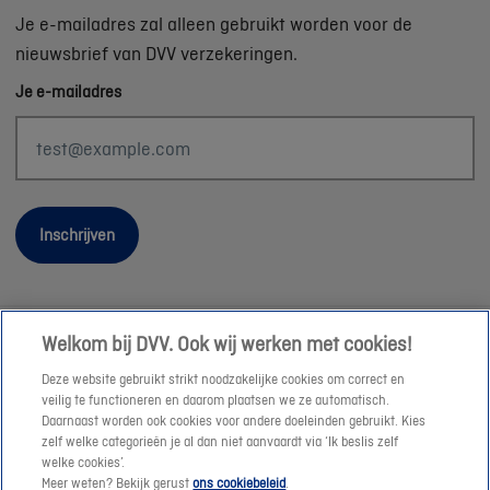
Je e-mailadres zal alleen gebruikt worden voor de
nieuwsbrief van DVV verzekeringen.
Je e-mailadres
Inschrijven
Welkom bij DVV. Ook wij werken met cookies!
Wettelijke informatie
Deze website gebruikt strikt noodzakelijke cookies om correct en
Duurzaamheid
veilig te functioneren en daarom plaatsen we ze automatisch.
Daarnaast worden ook cookies voor andere doeleinden gebruikt. Kies
Sitemap
zelf welke categorieën je al dan niet aanvaardt via ‘Ik beslis zelf
Onze consulenten
welke cookies’.
Meer weten? Bekijk gerust
ons cookiebeleid
.
Jobs