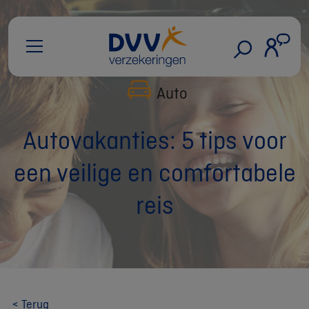
Auto
Autovakanties: 5 tips voor
een veilige en comfortabele
reis
< Terug