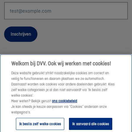
Inschrijven
Welkom bij DVV. Ook wij werken met cookies!
Wettelijke informatie
Deze website gebruikt strikt noodzakelijke cookies om correct en
Duurzaamheid
veilig te functioneren en daarom plaatsen we ze automatisch.
Daarnaast worden ook cookies voor andere doeleinden gebruikt. Kies
Sitemap
zelf welke categorieën je al dan niet aanvaardt via ‘Ik beslis zelf
Onze consulenten
welke cookies’.
Meer weten? Bekijk gerust
ons cookiebeleid
.
Jobs
Je kan steeds je keuze aanpassen via “Cookies” onderaan onze
Cookies
webpagina’s.
© DVV 2026
Ik beslis zelf welke cookies
Ik aanvaard alle cookies