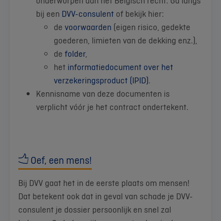
onderworpen aan het Belgisch recht. Ga langs
bij een
DVV-consulent
of bekijk hier:
de
voorwaarden
(eigen risico, gedekte
goederen, limieten van de dekking enz.),
de
folder
,
het
informatiedocument over het
verzekeringsproduct (IPID)
.
Kennisname van deze documenten is
verplicht vóór je het contract ondertekent.
Oef, een mens!
Bij DVV gaat het in de eerste plaats om mensen!
Dat betekent ook dat in geval van schade je DVV-
consulent je dossier persoonlijk en snel zal