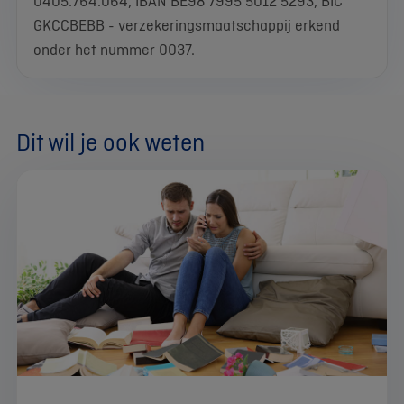
0405.764.064, IBAN BE98 7995 5012 5293, BIC
GKCCBEBB - verzekeringsmaatschappij erkend
onder het nummer 0037.
Dit wil je ook weten