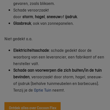
gevaren, zoals bliksem.
Schade veroorzaakt
door
storm
,
hagel
,
sneeuw
of
ijsdruk
.
Glasbreuk
, ook van zonnepanelen.
Niet gedekt o.a.
Elektriciteitsschade
: schade gedekt door de
waarborg van een leverancier, een fabrikant of een
hersteller valt.
Schade aan voorwerpen die zich buiten/in de tuin
bevinden
, veroorzaakt door storm, hagel, sneeuw-
of ijsdruk (behalve tuinmeubelen en barbecues).
Tenzij je de
Optie Tuin
neemt.
Ontdek alles over Cocoon Flex