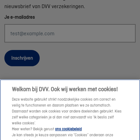
nieuwsbrief van DVV verzekeringen.
Je e-mailadres
Inschrijven
Welkom bij DVV. Ook wij werken met cookies!
Wettelijke informatie
Deze website gebruikt strikt noodzakelijke cookies om correct en
Duurzaamheid
veilig te functioneren en daarom plaatsen we ze automatisch.
Daarnaast worden ook cookies voor andere doeleinden gebruikt. Kies
Sitemap
zelf welke categorieën je al dan niet aanvaardt via ‘Ik beslis zelf
Onze consulenten
welke cookies’.
Meer weten? Bekijk gerust
ons cookiebeleid
.
Jobs
Je kan steeds je keuze aanpassen via “Cookies” onderaan onze
Cookies