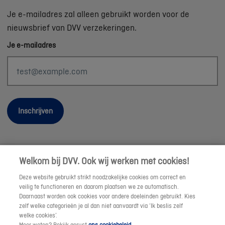
Je e-mailadres zal alleen gebruikt worden voor de
nieuwsbrief van DVV verzekeringen.
Je e-mailadres
Inschrijven
Welkom bij DVV. Ook wij werken met cookies!
Wettelijke informatie
Deze website gebruikt strikt noodzakelijke cookies om correct en
Duurzaamheid
veilig te functioneren en daarom plaatsen we ze automatisch.
Daarnaast worden ook cookies voor andere doeleinden gebruikt. Kies
Sitemap
zelf welke categorieën je al dan niet aanvaardt via ‘Ik beslis zelf
Onze consulenten
welke cookies’.
Meer weten? Bekijk gerust
ons cookiebeleid
.