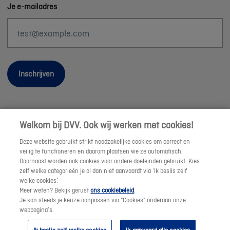
Je e-mailadres
Inschrijven
Welkom bij DVV. Ook wij werken met cookies!
Wettelijke informatie
Deze website gebruikt strikt noodzakelijke cookies om correct en
Duurzaamheid
veilig te functioneren en daarom plaatsen we ze automatisch.
Daarnaast worden ook cookies voor andere doeleinden gebruikt. Kies
Sitemap
zelf welke categorieën je al dan niet aanvaardt via ‘Ik beslis zelf
Onze consulenten
welke cookies’.
Meer weten? Bekijk gerust
ons cookiebeleid
.
Jobs
Je kan steeds je keuze aanpassen via “Cookies” onderaan onze
Cookies
webpagina’s.
© DVV 2026