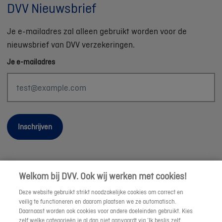
DVV Nieuwsbrief
Je e-mailadres zal alleen gebruikt worden voor de
nieuwsbrief van DVV verzekeringen.
Je e-mailadres
Inschrijven
Welkom bij DVV. Ook wij werken met cookies!
Wettelijke informatie
Deze website gebruikt strikt noodzakelijke cookies om correct en
Duurzaamheid
veilig te functioneren en daarom plaatsen we ze automatisch.
Daarnaast worden ook cookies voor andere doeleinden gebruikt. Kies
Sitemap
zelf welke categorieën je al dan niet aanvaardt via ‘Ik beslis zelf